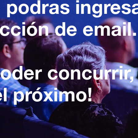
a podras ingres
ección de email.
poder concurrir,
l próximo!