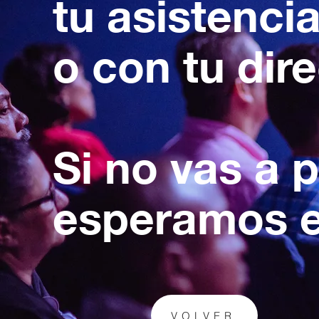
tu asistenci
o con tu dir
Si no vas a 
esperamos e
VOLVER