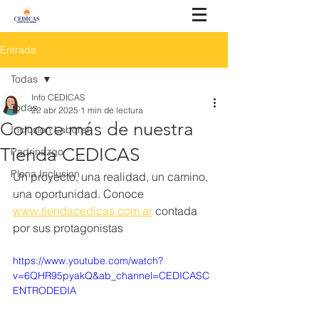
Entrada
Todas
Info CEDICAS
Todas
22 abr 2025
1 min de lectura
Conoce más de nuestra
Inclusion Laboral
Tienda CEDICAS
Padrinazgo
Plena Inclusion
Un proyecto, una realidad, un camino, 
una oportunidad. Conoce 
www.tiendacedicas.com.ar
 contada 
por sus protagonistas
https://www.youtube.com/watch?
v=6QHR95pyakQ&ab_channel=CEDICASC
ENTRODEDIA