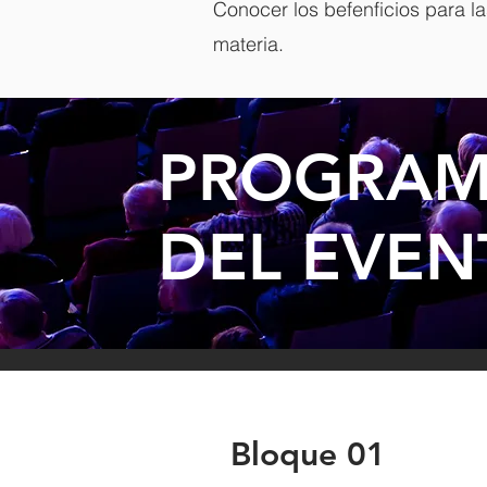
Conocer los befenficios para l
materia.
PROGRA
DEL EVE
Bloque 01