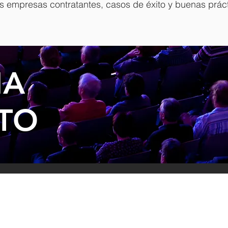
as empresas contratantes, casos de éxito y buenas práct
MA
NTO