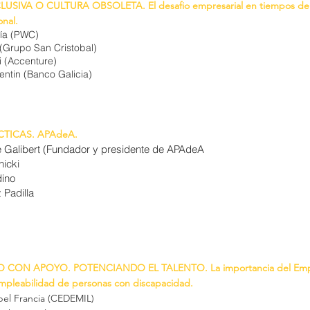
USIVA O CULTURA OBSOLETA. El desafio empresarial en tiempos de 
onal.
uía (PWC)
 (Grupo San Cristobal)
i (Accenture)
entin (Banco Galicia)
TICAS. APAdeA.
e Galibert (Fundador y presidente de APAdeA
icki
dino
 Padilla
 CON APOYO. POTENCIANDO EL TALENTO. La importancia del Emp
mpleabilidad de personas con discapacidad.
abel Francia (CEDEMIL)