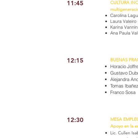
11:45
CULTURA INCL
multigeneraci
Carolina Lag
Laura Valeiro
Karina Vannin
Ana Paula Val
12:15
BUENAS PRAC
Horacio Joffr
Gustavo Dubn
Alejandra An
Tomas Ibañez
Franco Sosa
12:30
MESA EMPLEO
Apoyo en la e
Lic. Cullen Is