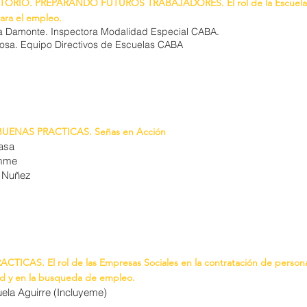
RIO. PREPARANDO FUTUROS TRABAJADORES. El rol de la Escuela E
ara el empleo.
na Damonte. Inspectora Modalidad Especial CABA.
tosa. Equipo Directivos de Escuelas CABA
BUENAS PRACTICAS. Señas en Acción
asa
mme
 Nuñez
TICAS. El rol de las Empresas Sociales en la contratación de person
d y en la busqueda de empleo.
ela Aguirre (Incluyeme)